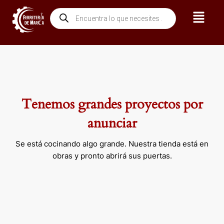
Ir
Menú
Búsqueda
al
de
contenido
productos
Tenemos grandes proyectos por
anunciar
Se está cocinando algo grande. Nuestra tienda está en
obras y pronto abrirá sus puertas.