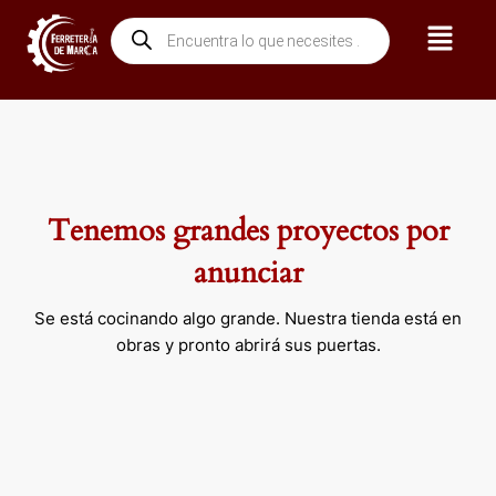
Ir
Menú
Búsqueda
al
de
contenido
productos
Tenemos grandes proyectos por
anunciar
Se está cocinando algo grande. Nuestra tienda está en
obras y pronto abrirá sus puertas.