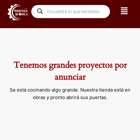
Ir
Menú
Búsqueda
al
de
contenido
productos
Tenemos grandes proyectos por
anunciar
Se está cocinando algo grande. Nuestra tienda está en
obras y pronto abrirá sus puertas.