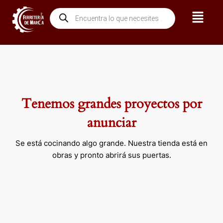
Ir
Menú
Búsqueda
al
de
contenido
productos
Tenemos grandes proyectos por
anunciar
Se está cocinando algo grande. Nuestra tienda está en
obras y pronto abrirá sus puertas.