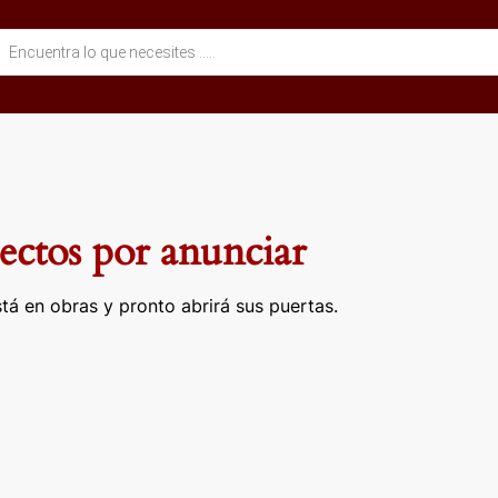
eda
ctos
ctos por anunciar
tá en obras y pronto abrirá sus puertas.