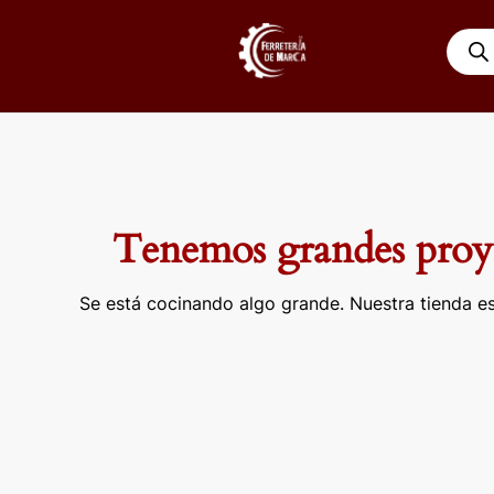
Ir
Búsqu
al
de
contenido
produ
Tenemos grandes proye
Se está cocinando algo grande. Nuestra tienda es