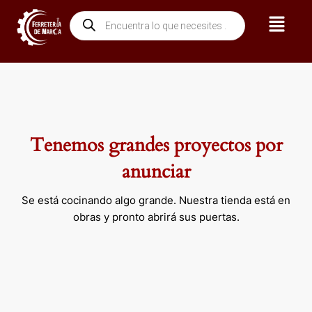
Ir
Menú
Búsqueda
al
de
contenido
productos
Tenemos grandes proyectos por
anunciar
Se está cocinando algo grande. Nuestra tienda está en
obras y pronto abrirá sus puertas.