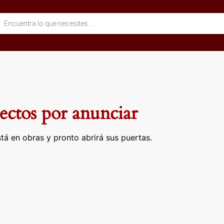
eda
ctos
ctos por anunciar
tá en obras y pronto abrirá sus puertas.