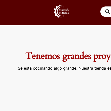
Ir
Búsqu
al
de
contenido
produ
Tenemos grandes proye
Se está cocinando algo grande. Nuestra tienda es