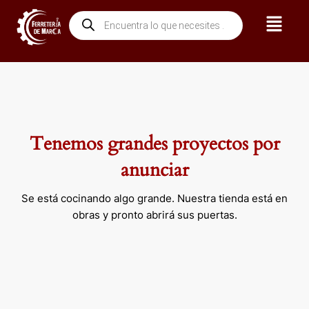
Ir
Menú
Búsqueda
al
de
contenido
productos
Tenemos grandes proyectos por
anunciar
Se está cocinando algo grande. Nuestra tienda está en
obras y pronto abrirá sus puertas.