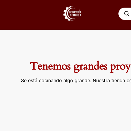
Ir
Búsqu
al
de
contenido
produ
Tenemos grandes proye
Se está cocinando algo grande. Nuestra tienda es