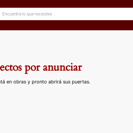
eda
ctos
ctos por anunciar
tá en obras y pronto abrirá sus puertas.