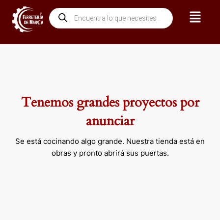
Ir
Menú
Búsqueda
al
de
contenido
productos
Tenemos grandes proyectos por
anunciar
Se está cocinando algo grande. Nuestra tienda está en
obras y pronto abrirá sus puertas.