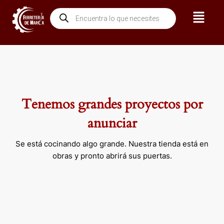
Ir
Menú
Búsqueda
al
de
contenido
productos
Tenemos grandes proyectos por
anunciar
Se está cocinando algo grande. Nuestra tienda está en
obras y pronto abrirá sus puertas.