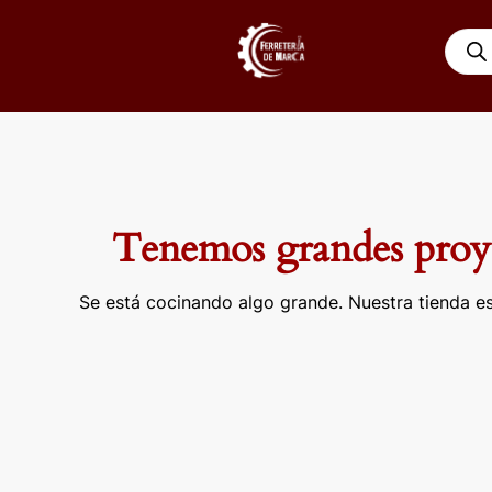
Ir
Búsqu
al
de
contenido
produ
Tenemos grandes proye
Se está cocinando algo grande. Nuestra tienda es