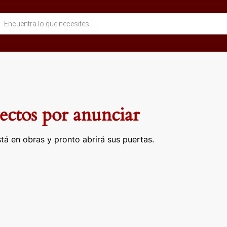
eda
ctos
ctos por anunciar
tá en obras y pronto abrirá sus puertas.