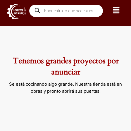
Ir
Menú
Búsqueda
al
de
contenido
productos
Tenemos grandes proyectos por
anunciar
Se está cocinando algo grande. Nuestra tienda está en
obras y pronto abrirá sus puertas.