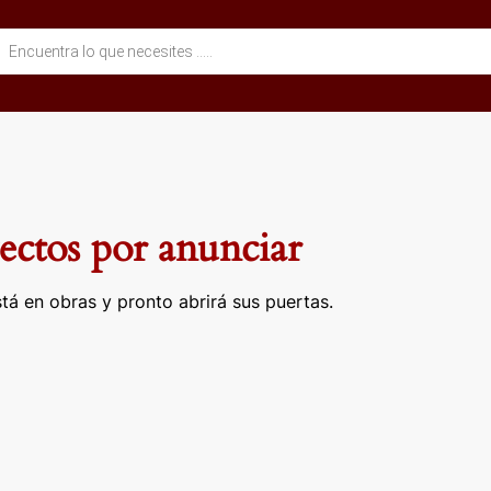
eda
ctos
ctos por anunciar
tá en obras y pronto abrirá sus puertas.