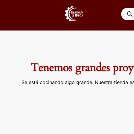
Ir
Búsqu
al
de
contenido
produ
Tenemos grandes proye
Se está cocinando algo grande. Nuestra tienda es