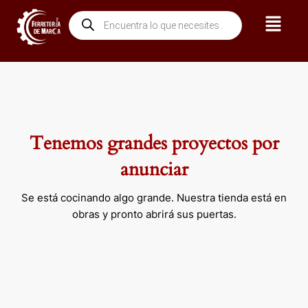
Ir
Menú
Búsqueda
al
de
contenido
productos
Tenemos grandes proyectos por
anunciar
Se está cocinando algo grande. Nuestra tienda está en
obras y pronto abrirá sus puertas.