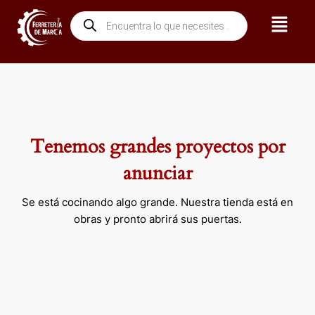
Ir
Menú
Búsqueda
al
de
contenido
productos
Tenemos grandes proyectos por
anunciar
Se está cocinando algo grande. Nuestra tienda está en
obras y pronto abrirá sus puertas.