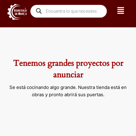
Ir
Menú
Búsqueda
al
de
contenido
productos
Tenemos grandes proyectos por
anunciar
Se está cocinando algo grande. Nuestra tienda está en
obras y pronto abrirá sus puertas.