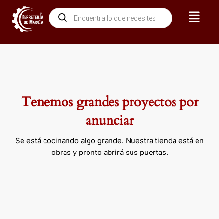
Ir
Menú
Búsqueda
al
de
contenido
productos
Tenemos grandes proyectos por
anunciar
Se está cocinando algo grande. Nuestra tienda está en
obras y pronto abrirá sus puertas.