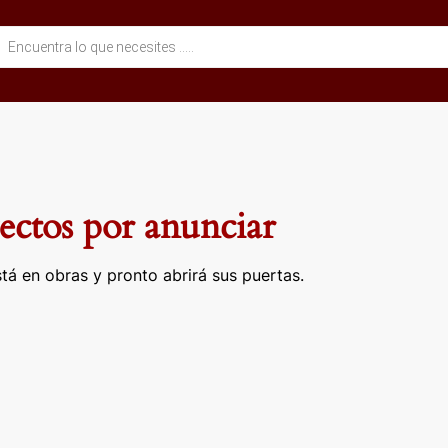
eda
ctos
ctos por anunciar
tá en obras y pronto abrirá sus puertas.