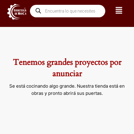
Ir
Menú
Búsqueda
al
de
contenido
productos
Tenemos grandes proyectos por
anunciar
Se está cocinando algo grande. Nuestra tienda está en
obras y pronto abrirá sus puertas.