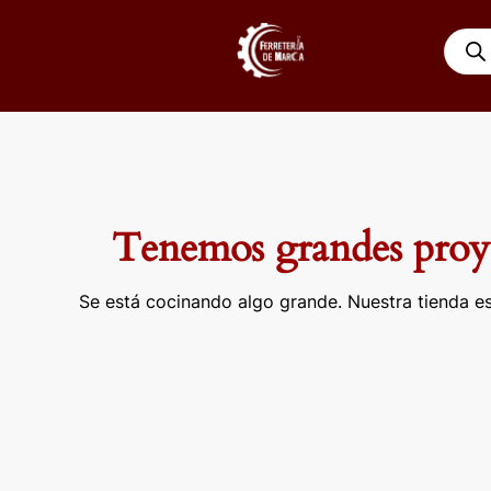
Ir
Búsqu
al
de
contenido
produ
Tenemos grandes proye
Se está cocinando algo grande. Nuestra tienda es