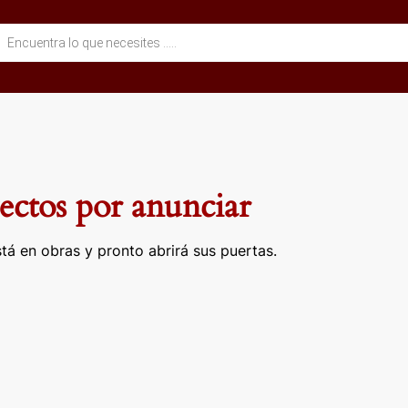
eda
ctos
ctos por anunciar
tá en obras y pronto abrirá sus puertas.