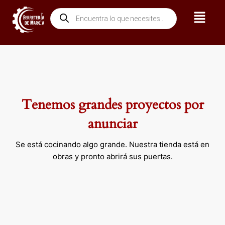
Ir
Menú
Búsqueda
al
de
contenido
productos
Tenemos grandes proyectos por
anunciar
Se está cocinando algo grande. Nuestra tienda está en
obras y pronto abrirá sus puertas.