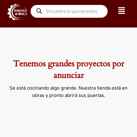
Ir
Menú
Búsqueda
al
de
contenido
productos
Tenemos grandes proyectos por
anunciar
Se está cocinando algo grande. Nuestra tienda está en
obras y pronto abrirá sus puertas.