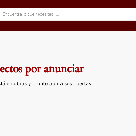
eda
ctos
ctos por anunciar
tá en obras y pronto abrirá sus puertas.