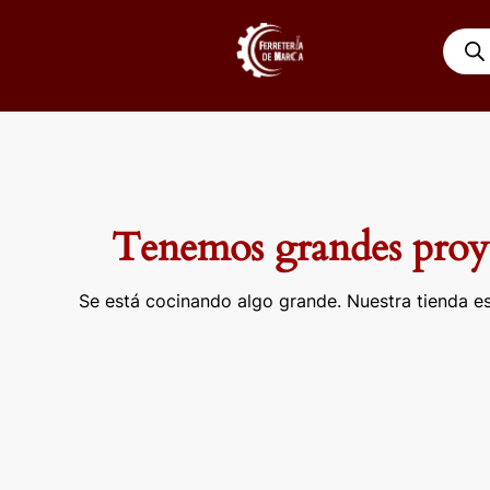
Ir
Búsqu
al
de
contenido
produ
Tenemos grandes proye
Se está cocinando algo grande. Nuestra tienda es