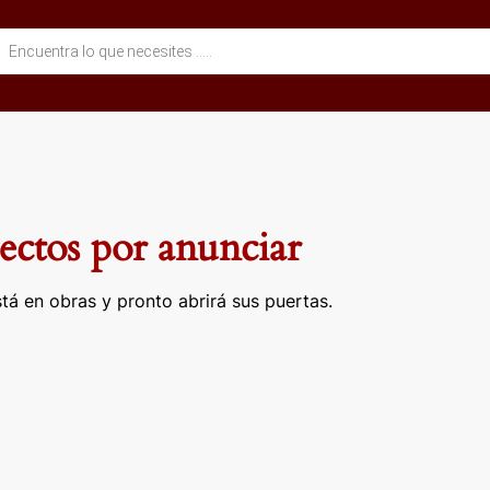
eda
ctos
ctos por anunciar
tá en obras y pronto abrirá sus puertas.