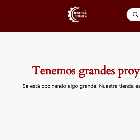
Ir
Búsqu
al
de
contenido
produ
Tenemos grandes proye
Se está cocinando algo grande. Nuestra tienda es