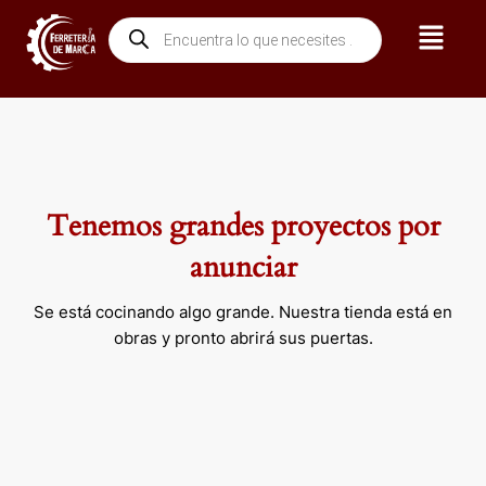
Ir
Menú
Búsqueda
al
de
contenido
productos
Tenemos grandes proyectos por
anunciar
Se está cocinando algo grande. Nuestra tienda está en
obras y pronto abrirá sus puertas.