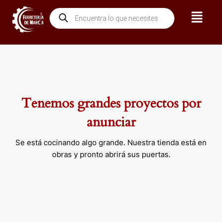
Ir
Menú
Búsqueda
al
de
contenido
productos
Tenemos grandes proyectos por
anunciar
Se está cocinando algo grande. Nuestra tienda está en
obras y pronto abrirá sus puertas.