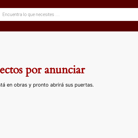
eda
ctos
ctos por anunciar
tá en obras y pronto abrirá sus puertas.