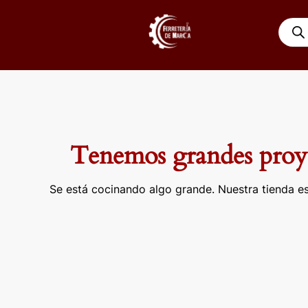
Ir
Búsqu
al
de
contenido
produ
Tenemos grandes proye
Se está cocinando algo grande. Nuestra tienda es