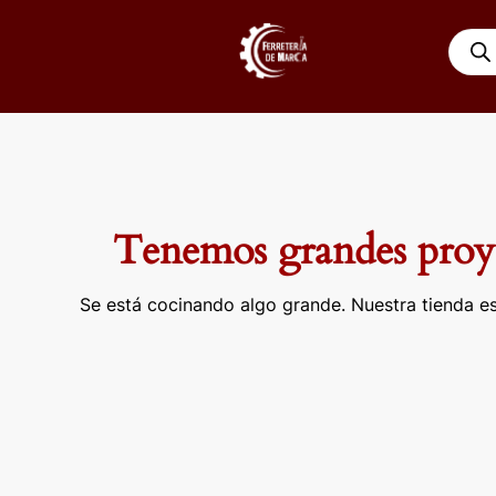
Ir
Búsqu
al
de
contenido
produ
Tenemos grandes proye
Se está cocinando algo grande. Nuestra tienda es