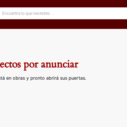
eda
ctos
ctos por anunciar
tá en obras y pronto abrirá sus puertas.