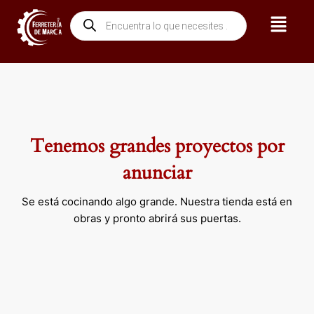
Ir
Menú
Búsqueda
al
de
contenido
productos
Tenemos grandes proyectos por
anunciar
Se está cocinando algo grande. Nuestra tienda está en
obras y pronto abrirá sus puertas.