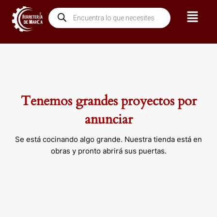
Ir
Menú
Búsqueda
al
de
contenido
productos
Tenemos grandes proyectos por
anunciar
Se está cocinando algo grande. Nuestra tienda está en
obras y pronto abrirá sus puertas.