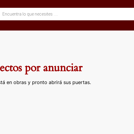
eda
ctos
ctos por anunciar
tá en obras y pronto abrirá sus puertas.