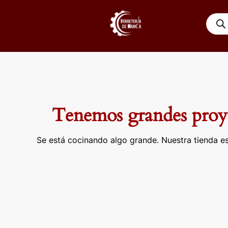
Ir
Búsqu
al
de
contenido
produ
Tenemos grandes proye
Se está cocinando algo grande. Nuestra tienda es