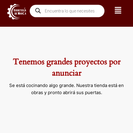
Ir
Menú
Búsqueda
al
de
contenido
productos
Tenemos grandes proyectos por
anunciar
Se está cocinando algo grande. Nuestra tienda está en
obras y pronto abrirá sus puertas.