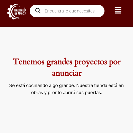
Ir
Menú
Búsqueda
al
de
contenido
productos
Tenemos grandes proyectos por
anunciar
Se está cocinando algo grande. Nuestra tienda está en
obras y pronto abrirá sus puertas.