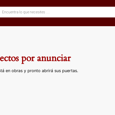
eda
ctos
ctos por anunciar
tá en obras y pronto abrirá sus puertas.