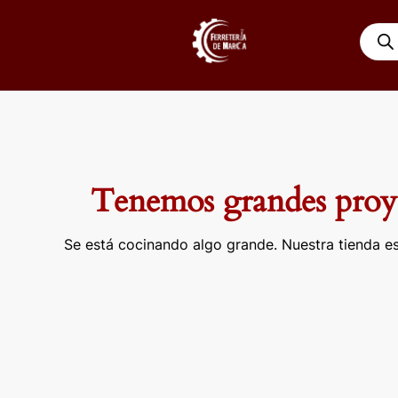
Ir
Búsqu
al
de
contenido
produ
Tenemos grandes proye
Se está cocinando algo grande. Nuestra tienda es