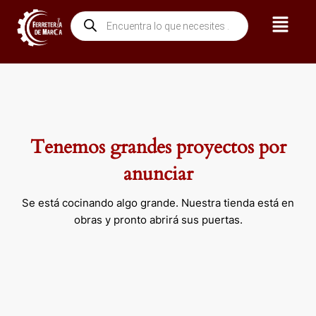
Ir
Menú
Búsqueda
al
de
contenido
productos
Tenemos grandes proyectos por
anunciar
Se está cocinando algo grande. Nuestra tienda está en
obras y pronto abrirá sus puertas.