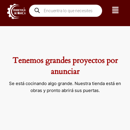
Ir
Menú
Búsqueda
al
de
contenido
productos
Tenemos grandes proyectos por
anunciar
Se está cocinando algo grande. Nuestra tienda está en
obras y pronto abrirá sus puertas.