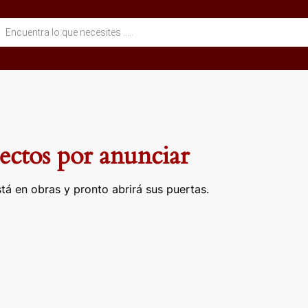
eda
ctos
ctos por anunciar
tá en obras y pronto abrirá sus puertas.