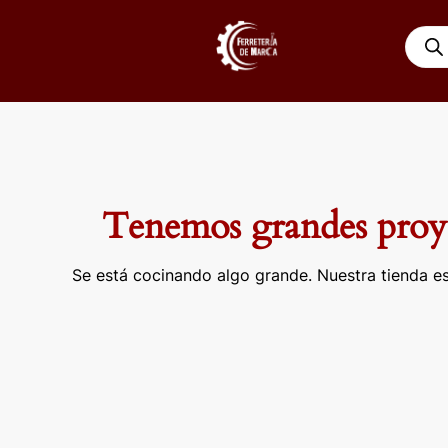
Ir
Búsqu
al
de
contenido
produ
Tenemos grandes proye
Se está cocinando algo grande. Nuestra tienda es