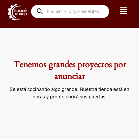
Ir
Menú
Búsqueda
al
de
contenido
productos
Tenemos grandes proyectos por
anunciar
Se está cocinando algo grande. Nuestra tienda está en
obras y pronto abrirá sus puertas.