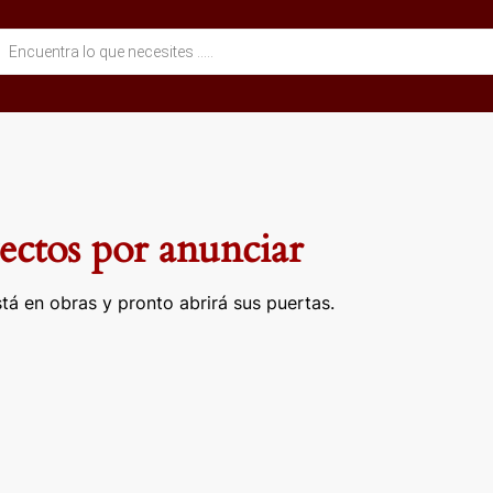
eda
ctos
ctos por anunciar
tá en obras y pronto abrirá sus puertas.