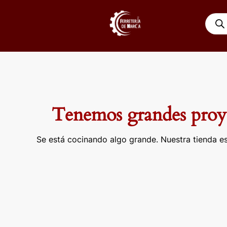
Ir
Búsqu
al
de
contenido
produ
Tenemos grandes proye
Se está cocinando algo grande. Nuestra tienda es