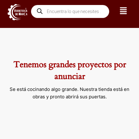
Ir
Menú
Búsqueda
al
de
contenido
productos
Tenemos grandes proyectos por
anunciar
Se está cocinando algo grande. Nuestra tienda está en
obras y pronto abrirá sus puertas.