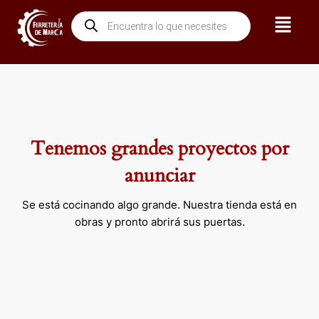
Ir
Menú
Búsqueda
al
de
contenido
productos
Tenemos grandes proyectos por
anunciar
Se está cocinando algo grande. Nuestra tienda está en
obras y pronto abrirá sus puertas.