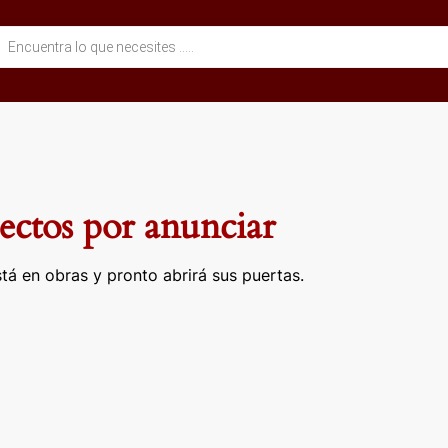
eda
ctos
ctos por anunciar
tá en obras y pronto abrirá sus puertas.