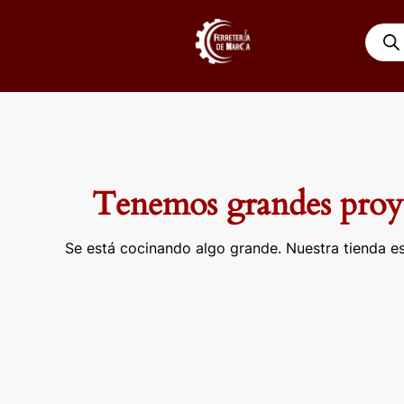
Ir
Búsqu
al
de
contenido
produ
Tenemos grandes proye
Se está cocinando algo grande. Nuestra tienda es