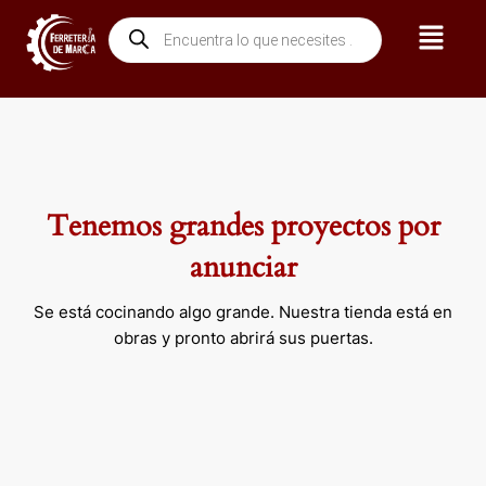
Ir
Menú
Búsqueda
al
de
contenido
productos
Tenemos grandes proyectos por
anunciar
Se está cocinando algo grande. Nuestra tienda está en
obras y pronto abrirá sus puertas.