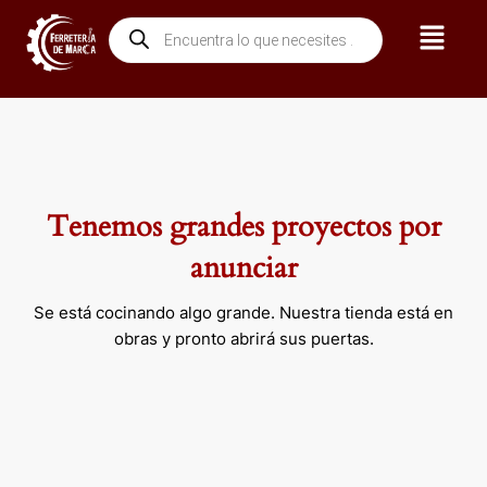
Ir
Menú
Búsqueda
al
de
contenido
productos
Tenemos grandes proyectos por
anunciar
Se está cocinando algo grande. Nuestra tienda está en
obras y pronto abrirá sus puertas.