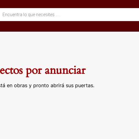
eda
ctos
ctos por anunciar
tá en obras y pronto abrirá sus puertas.