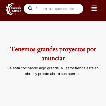
Ir
Menú
Búsqueda
al
de
contenido
productos
Tenemos grandes proyectos por
anunciar
Se está cocinando algo grande. Nuestra tienda está en
obras y pronto abrirá sus puertas.