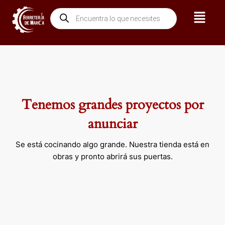
Ir
Menú
Búsqueda
al
de
contenido
productos
Tenemos grandes proyectos por
anunciar
Se está cocinando algo grande. Nuestra tienda está en
obras y pronto abrirá sus puertas.