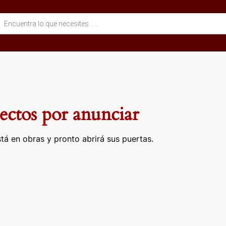
eda
ctos
ctos por anunciar
tá en obras y pronto abrirá sus puertas.