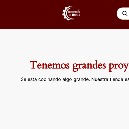
Ir
Búsqu
al
de
contenido
produ
Tenemos grandes proye
Se está cocinando algo grande. Nuestra tienda es