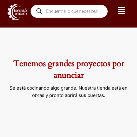
Ir
Menú
Búsqueda
al
de
contenido
productos
Tenemos grandes proyectos por
anunciar
Se está cocinando algo grande. Nuestra tienda está en
obras y pronto abrirá sus puertas.